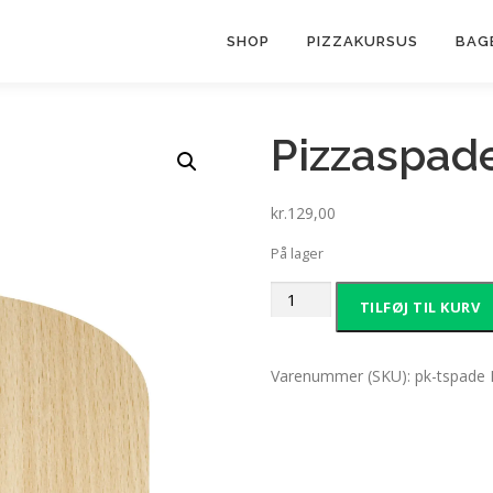
SHOP
PIZZAKURSUS
BAG
Pizzaspade
kr.
129,00
På lager
Pizzaspade
TILFØJ TIL KURV
i
træ
antal
Varenummer (SKU):
pk-tspade