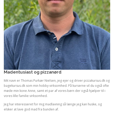
Madentusiast og pizzanørd
Mit navn er Thomas Purkær Nielsen, jeg ejer og driver pizzakursus.dk og
bagekursus.dk som min hobby virksomhed. På kurserne vil du også ofte
møde min kone Anne, samt et par af vores børn der også hjælper til i
vores lille familie virksomhed.
Jeg har interesseret for mig madlavning så længe jeg kan huske, og
elsker at lave god mad fra bunden af.