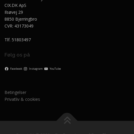
CIX.DK ApS
Ilsøvej 29
8850 Bjerringbro
CVR: 43173049
Tlf. 51803497
Følg os på
Facebook
Instagram
YouTube
Betingelser
Privatliv & cookies