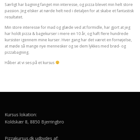
Særligt har bagning fanget min interesse, og pizza blevet min helt store
passion. Jeg elsker at nørde helt ned i detaljen for at skabe et fantastisk
resultatet.
Min store interesse for mad og glæde ved at formidle, har gjort at jeg
har holdt pizza & bagekurser i mere en 10 år, og haft flere hundrede
kursister igennem mine kurser. Hver gang har det været en fornøjelse,
at møde så mange nye mennesker og se dem lykkes med brød- og
pizzabagning.
Håber at vi ses på et kursus
Kursus lokation:
Koldskær 8, 8850 Bjerringbro
Pizzakursus.dk udbydes af: