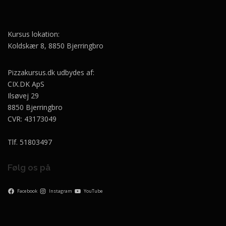
Kursus lokation:
Koldskær 8, 8850 Bjerringbro
Pizzakursus.dk udbydes af:
CIX.DK ApS
Ilsøvej 29
8850 Bjerringbro
CVR: 43173049
Tlf. 51803497
Følg os på
Facebook
Instagram
YouTube